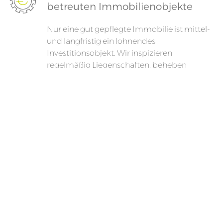
betreuten Immobilienobjekte
Nur eine gut gepflegte Immobilie ist mittel-
und langfristig ein lohnendes
Investitionsobjekt. Wir inspizieren
regelmäßig Liegenschaften, beheben
Schäden an den technischen Anlagen oder
der Bausubstanz und erhalten so den Wert.
Sicherstellung eines
reibungslosen Gebäudebetriebs
Im Alltag können sehr viele Dinge passieren,
die den reibungslosen Betrieb eines
Gebäudes beeinträchtigen. Wir denken
vorausschauend und kümmern uns im