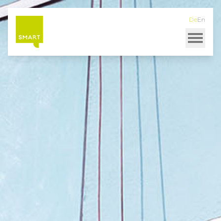
Direkt
zum
De
En
Inhalt