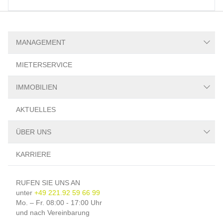
MANAGEMENT
Asset-Management
MIETERSERVICE
Facility-Management
Property-Management
IMMOBILIEN
Immobiliensuche
AKTUELLES
Immobilienbewertung
Immobilienberatung
ÜBER UNS
Referenzen
SMART
KARRIERE
Kontakt
Das Team
RUFEN SIE UNS AN
unter
+49 221.92 59 66 99
Mo. – Fr. 08:00 - 17:00 Uhr
und nach Vereinbarung